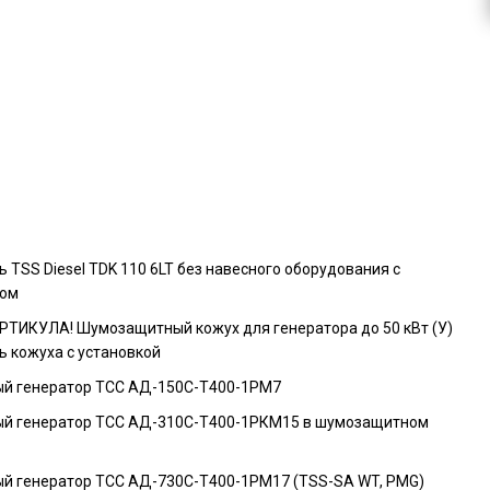
 TSS Diesel TDK 110 6LT без навесного оборудования с
ром
РТИКУЛА! Шумозащитный кожух для генератора до 50 кВт (У)
ь кожуха с установкой
й генератор ТСС АД-150С-Т400-1РМ7
й генератор ТСС АД-310С-Т400-1РКМ15 в шумозащитном
й генератор ТСС АД-730С-Т400-1РМ17 (TSS-SA WT, PMG)