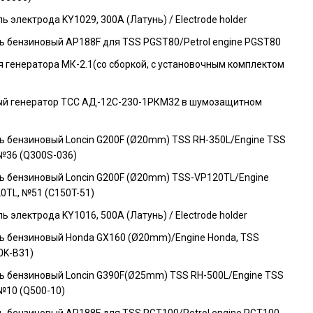
 электрода KY1029, 300А (Латунь) / Electrode holder
ь бензиновый AP188F для TSS PGST80/Petrol engine PGST80
я генератора МК-2.1(со сборкой, с установочным комплектом
й генератор ТСС АД-12С-230-1РКМ32 в шумозащитном
ь бензиновый Loncin G200F (Ø20mm) TSS RH-350L/Engine TSS
 №36 (Q300S-036)
ь бензиновый Loncin G200F (Ø20mm) TSS-VP120TL/Engine
0TL, №51 (C150T-51)
 электрода KY1016, 500А (Латунь) / Electrode holder
ь бензиновый Honda GX160 (Ø20mm)/Engine Honda, TSS
0K-B31)
ь бензиновый Loncin G390F(Ø25mm) TSS RH-500L/Engine TSS
№10 (Q500-10)
ь бензиновый AP188F для TSS PGT100/Petrol engine PGT100