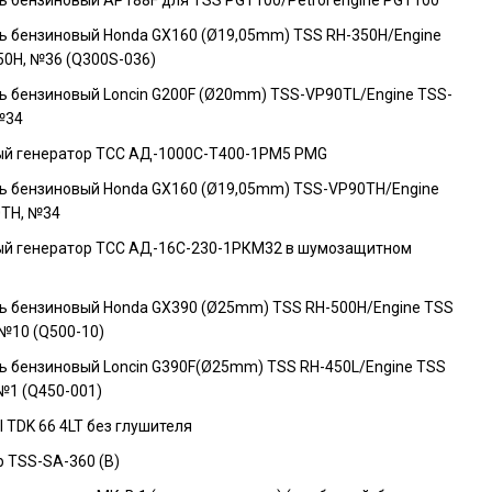
ь бензиновый Honda GX160 (Ø19,05mm) TSS RH-350H/Engine
50H, №36 (Q300S-036)
ь бензиновый Loncin G200F (Ø20mm) TSS-VP90TL/Engine TSS-
№34
й генератор ТСС АД-1000С-Т400-1РМ5 PMG
ь бензиновый Honda GX160 (Ø19,05mm) TSS-VP90TH/Engine
TH, №34
й генератор ТСС АД-16С-230-1РКМ32 в шумозащитном
ь бензиновый Honda GX390 (Ø25mm) TSS RH-500H/Engine TSS
 №10 (Q500-10)
ь бензиновый Loncin G390F(Ø25mm) TSS RH-450L/Engine TSS
№1 (Q450-001)
l TDK 66 4LT без глушителя
р TSS-SA-360 (B)