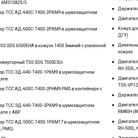
n 6M31G825/5
Держатель
ор ТСС АД-640С-Т400-2РКМ9 в шумозащитном
Двигател
Кожух дл
ор ТСС АД-600С-Т400-2РКМ9 в шумозащитном
ДГУ)
Дизельны
SS SDG 6500EHA в кожухе 1400 Зимний с усиленной
кожухе
Двигател
инверторный TSS SDG 7500E3Ui
RH-350L,
ор ТСС ЭД-640-Т400-1РКМ9 в шумозащитном
Двигател
цепе
TSS-VP12
ор ТСС АД-600С-Т400-2РНМ9 PMG в контейнере с
Держатель
Двигател
ор ТСС ЭД-640-Т400-2РКМ9 в шумозащитном
RM80H (8
епе с АВР
Двигател
ор ТСС АД-500С-Т400-1РКМ17 в шумозащитном
RH-500L, 
r, PMG)
Двигател