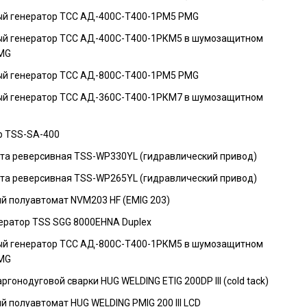
й генератор ТСС АД-400С-Т400-1РМ5 PMG
й генератор ТСС АД-400С-Т400-1РКМ5 в шумозащитном
MG
й генератор ТСС АД-800С-Т400-1РМ5 PMG
й генератор ТСС АД-360С-Т400-1РКМ7 в шумозащитном
р TSS-SA-400
та реверсивная TSS-WP330YL (гидравлический привод)
та реверсивная TSS-WP265YL (гидравлический привод)
й полуавтомат NVM203 HF (EMIG 203)
ератор TSS SGG 8000EHNA Duplex
й генератор ТСС АД-800С-Т400-1РКМ5 в шумозащитном
MG
ргонодуговой сварки HUG WELDING ETIG 200DP III (cold tack)
 полуавтомат HUG WELDING PMIG 200 III LCD