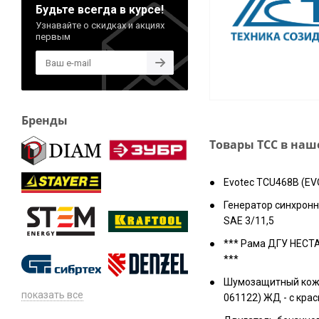
Будьте всегда в курсе!
Узнавайте о скидках и акциях
первым
Бренды
Товары ТСС в на
Evotec TCU468B (EV
Генератор синхронн
SAE 3/11,5
*** Рама ДГУ НЕСТАН
***
Шумозащитный кожу
показать все
061122) ЖД - с крас