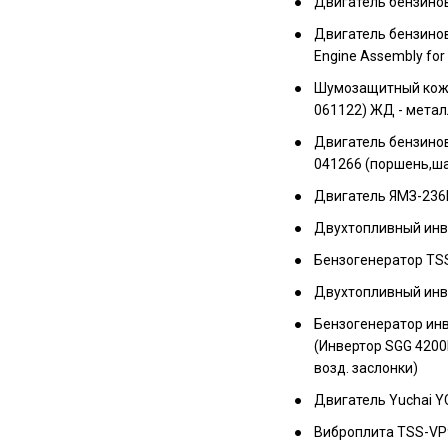
Двигатель бензинов
Двигатель бензинов
Engine Assembly for
Шумозащитный кожу
061122) ЖД - метал
Двигатель бензиновы
041266 (поршень,ш
Двигатель ЯМЗ
Двухтопливный инв
Бензогенератор TSS
Двухтопливный инв
Бензогенератор инв
(Инвертор SGG 420
возд. заслонки)
Двигатель Yuchai 
Виброплита TSS-VP9