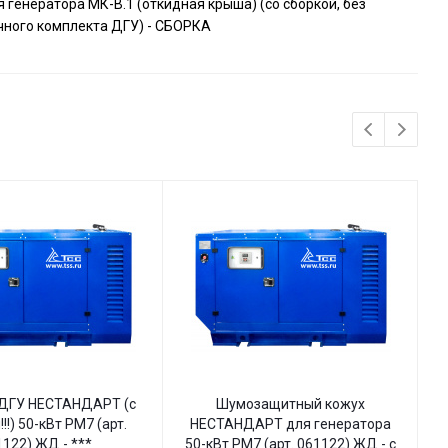
 генератора МК-В.1 (откидная крыша) (со сборкой, без
чного комплекта ДГУ) - СБОРКА
 ДГУ НЕСТАНДАРТ (с
Шумозащитный кожух
!!) 50-кВт РМ7 (арт.
НЕСТАНДАРТ для генератора
1122) ЖД - ***
50-кВт РМ7 (арт. 061122) ЖД - с