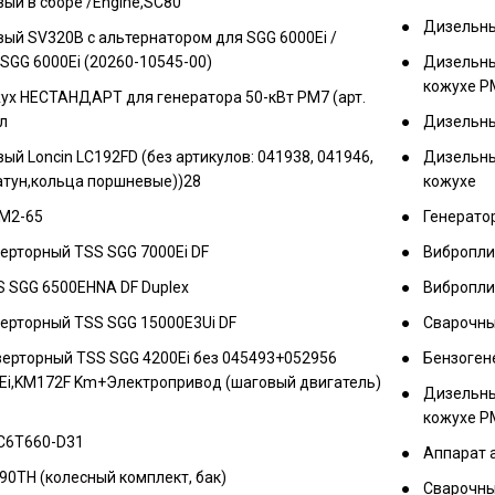
ый в сборе /Engine,SC80
Дизельны
ый SV320B с альтернатором для SGG 6000Ei /
 SGG 6000Ei (20260-10545-00)
Дизельны
кожухе P
х НЕСТАНДАРТ для генератора 50-кВт РМ7 (арт.
л
Дизельны
й Loncin LC192FD (без артикулов: 041938, 041946,
Дизельны
атун,кольца поршневые))28
кожухе
-236М2-65
Генерато
ерторный TSS SGG 7000Ei DF
Вибропли
 SGG 6500EHNA DF Duplex
Вибропли
ерторный TSS SGG 15000E3Ui DF
Сварочны
ерторный TSS SGG 4200Ei без 045493+052956
Бензоген
0Ei,KM172F Km+Электропривод (шаговый двигатель)
Дизельны
кожухе P
YC6T660-D31
Аппарат а
0TH (колесный комплект, бак)
Сварочный