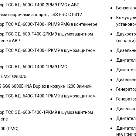
ор ТСС АД-600С-Т400-2РМ9 PMG c АВР
Бензоген
ый сварочный аппарат, TSS PRO CT-312
Кожух для
ор ТСС АД-600С-Т400-1РНМ9 PMG в контейнере
установо
ор ТСС ЭД-600-Т400-2РКМ9 в шумозащитном
Двухроторна
епе с АВР
(лопасти)
ор ТСС АД-600С-Т400-1РКМ9 в шумозащитном
Дизельны
Двигатель
тор ТСС АД-600С-Т400-1РМ9 PMG
Двигател
n 6M31G900/5
Дизельны
 SGG 6000EHNA Duplex в кожухе 1200 Зимний
Генератор
ор ТСС АД-640С-Т400-1РКМ9 в шумозащитном
Генератор
Дизельны
ор ТСС ЭД-600-Т400-1РКМ9 в шумозащитном
Двигател
цепе
Двигател
600 (PMG)
№6 (CNP3