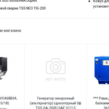
S SGG 5000EHNA Duplex
Кожух для
установо
вой сварки TSS NEO TIG-200
м магазине
EVO468B04,
Генератор синхронный
*** Рама
 0/18)
(альтернатор) одноопорный 3ф
балками!
TSS-SA-20(B) SAE 3/11,5
06
личии