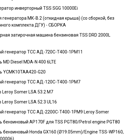
ератор инверторный TSS SGG 10000Ei
 генератора МК-В.2 (откидная крыша) (со сборкой, без
чного комплекта ДГУ) - СБОРКА
я затирочная машина бензиновая TSS DRD 2000L
й генератор ТСС АД-720С-Т400-1РМ11
 MD Diesel MDA-N 400 6LTE
ь YCMK10TAA420-G20
й генератор ТСС АД-120С-Т400-1РМ7
 Leroy Somer LSA 53.2 M7
 Leroy Somer LSA 52.3 UL16
й генератор ТСС АД-2200С-Т400-1РМ9 Leroy Somer
ь бензиновый AP170F для TSS PGT80/Petrol engine PGT80
ь бензиновый Honda GX160 (Ø19.05mm)/Engine TSS-WP160,
00006)