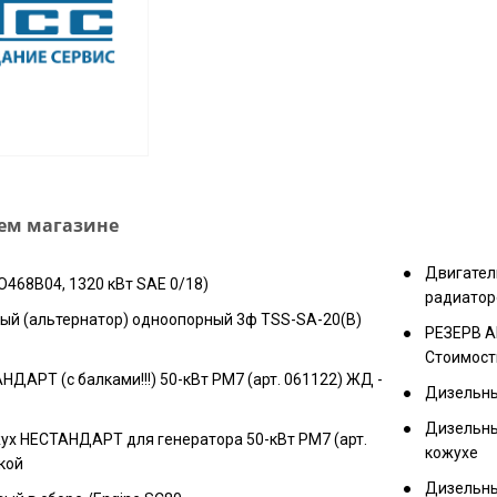
шем магазине
Двигатель
O468B04, 1320 кВт SAE 0/18)
радиато
ый (альтернатор) одноопорный 3ф TSS-SA-20(B)
РЕЗЕРВ А
Стоимост
ДАРТ (с балками!!!) 50-кВт РМ7 (арт. 061122) ЖД -
Дизельны
Дизельны
х НЕСТАНДАРТ для генератора 50-кВт РМ7 (арт.
кожухе
кой
Дизельны