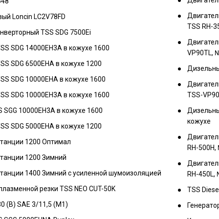
648
Двигател
ый Loncin LC2V78FD
TSS RH-3
нверторный TSS SDG 7500Ei
Двигател
TSS SDG 14000EH3A в кожухе 1600
VP90TL, 
SS SDG 6500EHA в кожухе 1200
Дизельны
TSS SDG 10000EHА в кожухе 1600
Двигател
TSS SDG 10000EH3A в кожухе 1600
TSS-VP90
S SGG 10000EH3A в кожухе 1600
Дизельны
кожухе
SS SDG 5000EHA в кожухе 1200
Двигател
станции 1200 Оптимал
RH-500H,
станции 1200 Зимний
Двигател
станции 1400 Зимний с усиленной шумоизоляцией
RH-450L, 
плазменной резки TSS NEO CUT-50K
TSS Diese
 (B) SAE 3/11,5 (М1)
Генерато