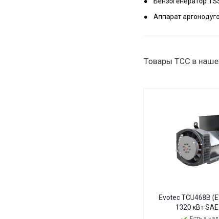
Бензогенератор TS
Аппарат аргонодуго
Товары ТСС в наше
Evotec TCU468B (
1320 кВт SAE
Есть в на