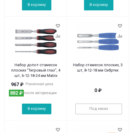
В корзину
В корзину
Набор долот-стамесок
Набор стамесок плоских, 3
плоских "Тигровый глаз", 4
шт, 8-12-18 мм Сибртех
шт, 6-12-18-24 мм Matrix
967
₽
Розничная цена
0
₽
882
₽
после авторизации
В корзину
Под заказ