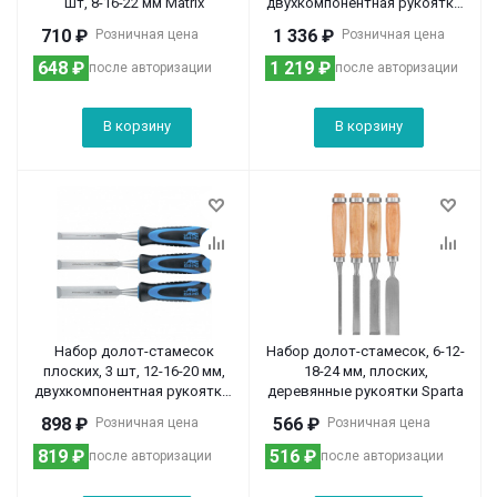
шт, 8-16-22 мм Matrix
двухкомпонентная рукоятка,
металлический затыльник
710
₽
1 336
₽
Розничная цена
Розничная цена
Барс
648
₽
1 219
₽
после авторизации
после авторизации
В корзину
В корзину
Набор долот-стамесок
Набор долот-стамесок, 6-12-
плоских, 3 шт, 12-16-20 мм,
18-24 мм, плоских,
двухкомпонентная рукоятка,
деревянные рукоятки Sparta
металлический затыльник
898
₽
566
₽
Розничная цена
Розничная цена
Барс
819
₽
516
₽
после авторизации
после авторизации