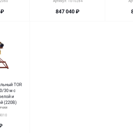
32060
Артикул: 1010284
Ар
₽
847 040
₽
ельный TOR
0/30 м с
релой и
й (220В)
ичии
4010
₽