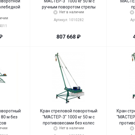
поворотной
"МАСТЕР-3" 1000 кг 50 м с
"МАСТЕР
олебедкой
ручным поворотом стрелы
п
Нет в наличии
личии
Артикул: 1010282
Ар
4011
₽
807 668
₽
поворотный
Кран стреловой поворотный
Кран стр
 80 м без
"МАСТЕР-3" 1000 кг 50 м с
"МАСТЕР-
сов
противовесами без колес
против
ичии
Нет в наличии