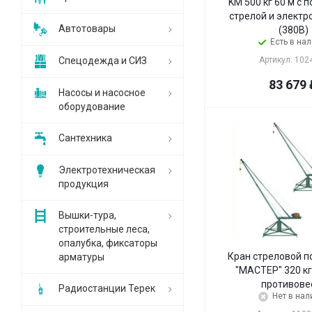
KM 500 кг 60 м с 
стрелой и электр
Автотовары
(380В)
Есть в на
Спецодежда и СИЗ
Артикул: 102
83 679
Насосы и насосное
оборудование
Сантехника
Электротехническая
продукция
Вышки-тура,
строительные леса,
опалубка, фиксаторы
Кран стреловой 
арматуры
"МАСТЕР" 320 кг
противове
Радиостанции Терек
Нет в нал