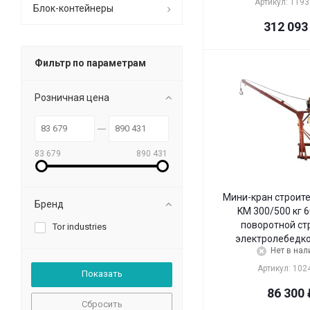
Артикул: 119
Блок-контейнеры
312 093
Фильтр по параметрам
Розничная цена
83 679
890 431
Мини-кран строит
Бренд
KM 300/500 кг 6
поворотной ст
Tor industries
электролебедко
Нет в нал
Артикул: 102
86 300
Сбросить