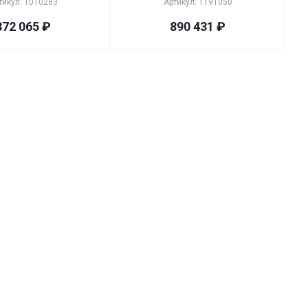
тикул: 1010283
Артикул: 1191050
872 065
₽
890 431
₽