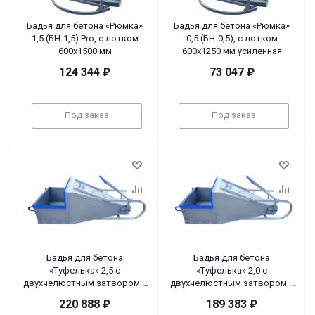
Бадья для бетона «Рюмка»
Бадья для бетона «Рюмка»
1,5 (БН-1,5) Pro, с лотком
0,5 (БН-0,5), с лотком
600х1500 мм
600х1250 мм усиленная
124 344
₽
73 047
₽
Под заказ
Под заказ
Бадья для бетона
Бадья для бетона
«Туфелька» 2,5 с
«Туфелька» 2,0 с
двухчелюстным затвором и
двухчелюстным затвором и
шестеренчатым приводом
шестеренчатым приводом
220 888
₽
189 383
₽