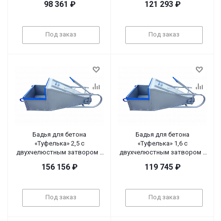
98 361
₽
121 293
₽
Под заказ
Под заказ
Бадья для бетона
Бадья для бетона
«Туфелька» 2,5 с
«Туфелька» 1,6 с
двухчелюстным затвором и
двухчелюстным затвором и
рычажным приводом
рычажным приводом
156 156
₽
119 745
₽
Под заказ
Под заказ