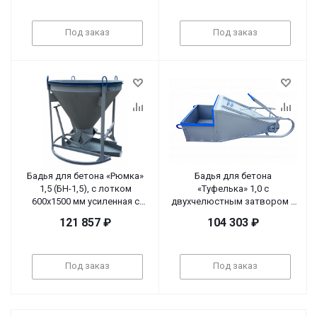
Под заказ
Под заказ
Бадья для бетона «Рюмка»
Бадья для бетона
1,5 (БН-1,5), с лотком
«Туфелька» 1,0 с
600х1500 мм усиленная с
двухчелюстным затвором и
приводом и площадкой
рычажным приводом
121 857
₽
104 303
₽
Под заказ
Под заказ