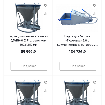
Бадья для бетона «Рюмка»
Бадья для бетона
0,5 (БН-0,5) Pro, с лотком
«Туфелька» 2,0 с
600х1250 мм
двухчелюстным затвором и
рычажным приводом
89 999
₽
134 726
₽
Под заказ
Под заказ