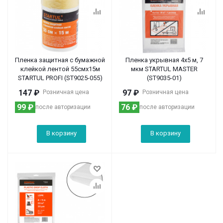
Пленка защитная с бумажной
Пленка укрывная 4x5 м, 7
клейкой лентой 55смх15м
мкм STARTUL MASTER
STARTUL PROFI (ST9025-055)
(ST9035-01)
147
₽
97
₽
Розничная цена
Розничная цена
99
₽
76
₽
после авторизации
после авторизации
В корзину
В корзину