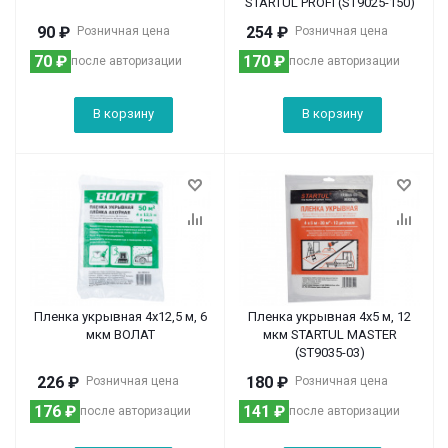
STARTUL PROFI (ST9025-150)
90
₽
254
₽
Розничная цена
Розничная цена
70
₽
170
₽
после авторизации
после авторизации
В корзину
В корзину
Пленка укрывная 4x12,5 м, 6
Пленка укрывная 4x5 м, 12
мкм ВОЛАТ
мкм STARTUL MASTER
(ST9035-03)
226
₽
180
₽
Розничная цена
Розничная цена
176
₽
141
₽
после авторизации
после авторизации