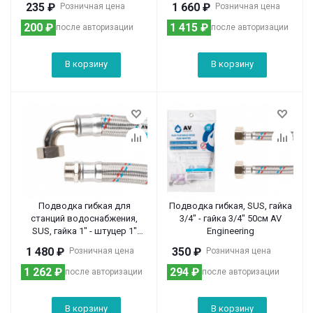
235
₽
1 660
₽
Розничная цена
Розничная цена
200
₽
1 415
₽
после авторизации
после авторизации
В корзину
В корзину
Подводка гибкая для
Подводка гибкая, SUS, гайка
станций водоснабжения,
3/4" - гайка 3/4" 50см AV
SUS, гайка 1" - штуцер 1"
Engineering
80см AV Engineering
1 480
₽
350
₽
Розничная цена
Розничная цена
1 262
₽
294
₽
после авторизации
после авторизации
В корзину
В корзину