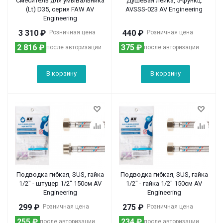
Смеситель для умывальника
Душевая лейка, 5-функц.
(Lt) D35, серия FAW AV
AVSSS-023 AV Engineering
Engineering
3 310
₽
440
₽
Розничная цена
Розничная цена
2 816
₽
375
₽
после авторизации
после авторизации
В корзину
В корзину
Подводка гибкая, SUS, гайка
Подводка гибкая, SUS, гайка
1/2" - штуцер 1/2" 150см AV
1/2" - гайка 1/2" 150см AV
Engineering
Engineering
299
₽
275
₽
Розничная цена
Розничная цена
255
₽
234
₽
после авторизации
после авторизации