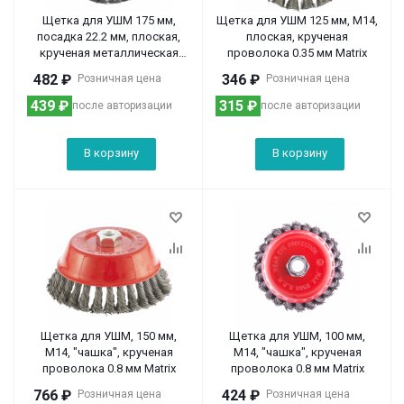
Щетка для УШМ 175 мм,
Щетка для УШМ 125 мм, М14,
посадка 22.2 мм, плоская,
плоская, крученая
крученая металлическая
проволока 0.35 мм Matrix
проволока Сибртех
482
₽
346
₽
Розничная цена
Розничная цена
439
₽
315
₽
после авторизации
после авторизации
В корзину
В корзину
Щетка для УШМ, 150 мм,
Щетка для УШМ, 100 мм,
М14, "чашка", крученая
М14, "чашка", крученая
проволока 0.8 мм Matrix
проволока 0.8 мм Matrix
766
₽
424
₽
Розничная цена
Розничная цена