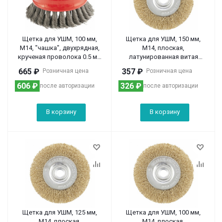
Щетка для УШМ, 100 мм,
Щетка для УШМ, 150 мм,
М14, "чашка", двухрядная,
М14, плоская,
крученая проволока 0.5 мм
латунированная витая
Matrix
проволока Matrix
665
₽
357
₽
Розничная цена
Розничная цена
606
₽
326
₽
после авторизации
после авторизации
В корзину
В корзину
Щетка для УШМ, 125 мм,
Щетка для УШМ, 100 мм,
М14, плоская,
М14, плоская,