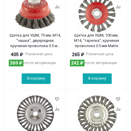
Щетка для УШМ, 75 мм, М14,
Щетка для УШМ, 100 мм,
"чашка", двухрядная,
М14, "тарелка", крученая
крученая проволока 0.5 мм
проволока 0.5 мм Matrix
Matrix
405
₽
265
₽
Розничная цена
Розничная цена
369
₽
242
₽
после авторизации
после авторизации
В корзину
В корзину