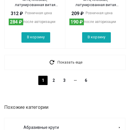
латунированная витая
латунированная витая
проволока Matrix
проволока Matrix
312
₽
209
₽
Розничная цена
Розничная цена
284
₽
190
₽
после авторизации
после авторизации
В корзину
В корзину
Показать еще
1
2
3
6
Похожие категории
Абразивные круги