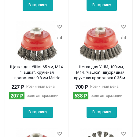
В корзину
В корзину
Щетка для УШМ, 65 мм, М14,
Щетка для УШМ, 100 мм,
"чашка", крученая
М14, "чашка", двухрядная,
проволока 0.8 мм Matrix
крученая проволока 0.35 мм
Matrix
227
₽
700
₽
Розничная цена
Розничная цена
207
₽
638
₽
после авторизации
после авторизации
В корзину
В корзину