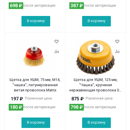
698
₽
387
₽
после авторизации
после авторизации
В корзину
В корзину
Щетка для УШМ, 75 мм, М14,
Щетка для УШМ, 125 мм,
"чашка", латунированная
"Чашка", крученая
витая проволока Matrix
нержавеющая проволока 0.5
мм, М14 Denzel
197
₽
875
₽
Розничная цена
Розничная цена
180
₽
798
₽
после авторизации
после авторизации
В корзину
В корзину