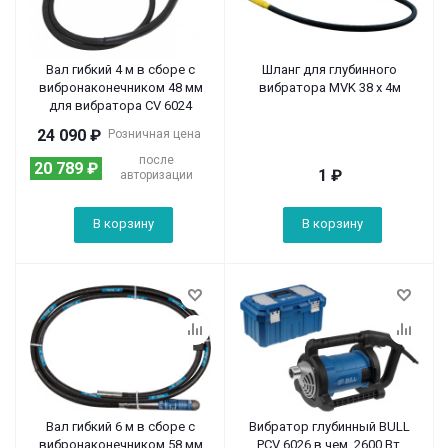
Вал гибкий 4 м в сборе с
Шланг для глубинного
вибронаконечником 48 мм
вибратора MVK 38 х 4м
для вибратора CV 6024
24 090
₽
Розничная цена
после
20 789
₽
1
₽
авторизации
В корзину
В корзину
Вал гибкий 6 м в сборе с
Вибратор глубинный BULL
вибронаконечником 58 мм
PCV 6026 в чем. 2600 Вт,