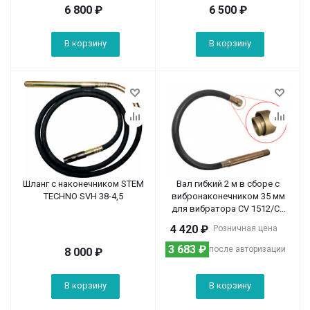
6 800
₽
6 500
₽
В корзину
В корзину
Шланг с наконечником STEM
Вал гибкий 2 м в сборе с
TECHNO SVH 38-4,5
вибронаконечником 35 мм
для вибратора CV 1512/CV
2012
4 420
₽
Розничная цена
3 683
₽
после авторизации
8 000
₽
В корзину
В корзину