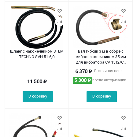
Шланг с наконечником STEM
Вал гибкий 3 м в сборе с
TECHNO SVH 51-6,0
вибронаконечником 35 мм
для вибратора CV 1512/CV
2012
6 370
₽
Розничная цена
5 300
₽
после авторизации
11 500
₽
В корзину
В корзину