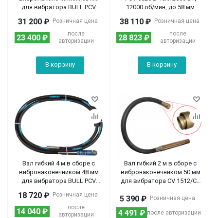
для вибратора BULL PCV
12000 об/мин, до 58 мм
6026
31 200
₽
38 110
₽
Розничная цена
Розничная цена
после
после
23 400
₽
28 823
₽
авторизации
авторизации
В корзину
В корзину
Вал гибкий 4 м в сборе с
Вал гибкий 2 м в сборе с
вибронаконечником 48 мм
вибронаконечником 50 мм
для вибратора BULL PCV
для вибратора CV 1512/CV
6026
2012
18 720
₽
Розничная цена
5 390
₽
Розничная цена
после
14 040
₽
4 491
₽
после авторизации
авторизации