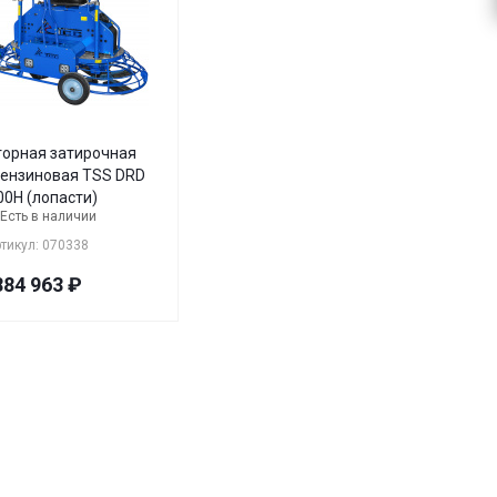
орная затирочная
иновая TSS DRD
00H (лопасти)
Есть в наличии
тикул: 070338
884 963
₽