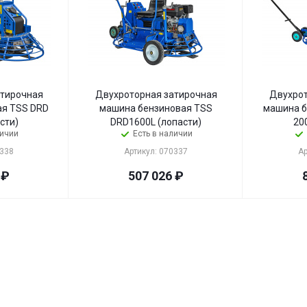
атирочная
Двухроторная затирочная
Двухрот
DRD
машина бензиновая TSS
машина бенз
сти)
DRD1600L (лопасти)
20
личии
Есть в наличии
0338
Артикул: 070337
Ар
₽
507 026
₽