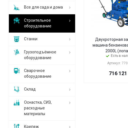
Все для сада и дома
Строительное
оборудование
Станки
Двухроторная з
машина бензиновая TSS 
2000L (лопа
Грузоподъёмное
Есть в на
оборудование
Артикул: 77
Сварочное
716 121
оборудование
Склад
Оснастка, СИЗ,
расходные
материалы
Крепеж