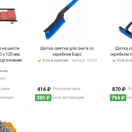
 на шести
Щетка-сметка для снега со
Щетка-с
0 х 120 мм,
скребком Барс
скребком 
одголовник
Есть в наличии
Артикул: 55322
Есть в 
личии
7455
416
₽
870
₽
 цена
Розничная цена
Ро
380
₽
794
₽
ризации
после авторизации
пос