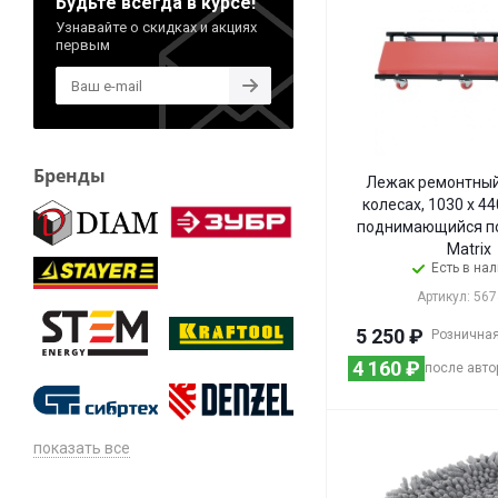
Будьте всегда в курсе!
PERFECTO LINEA
Узнавайте о скидках и акциях
первым
PRO STARTUL
SOLIDE
STARFIX
STARTUL
TREK
Бренды
ВОЛАТ
Лежак ремонтный
колесах, 1030 х 44
СИБИН
поднимающийся п
Matrix
Есть в на
Артикул: 56
5 250
₽
Розничная
4 160
₽
после авто
показать все