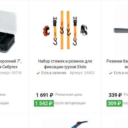
оронний 7",
Набор стяжек и резинок для
Резинки ба
см Сибртех
фиксации грузов Stels
м
ртикул: 90736
Есть в наличии
Артикул: 54403
Есть в 
1 691
₽
339
₽
ена
Розничная цена
Ро
1 542
₽
309
₽
зации
после авторизации
пос