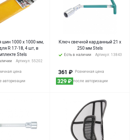
 шин 1000 х 1000 мм,
Ключ свечной карданный 21 х
для R 17-18, 4 шт, в
250 мм Stels
мплекте Stels
Есть в наличии
Артикул: 13843
наличии
Артикул: 55202
361
₽
ничная цена
Розничная цена
329
₽
е авторизации
после авторизации