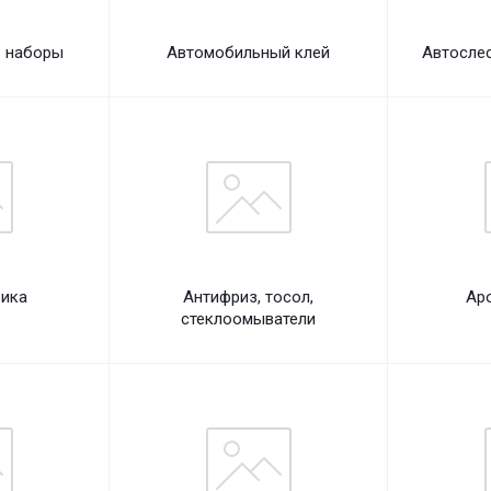
 наборы
Автомобильный клей
Автосле
рика
Антифриз, тосол,
Ар
стеклоомыватели