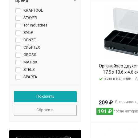
Бренд
KRAFTOOL
STAYER
Tor industries
ЗУБР
DENZEL
СИБРТЕХ
GROSS
MATRIX
Органайзер двухст
STELS
17.5 х 10.6 х 4.6 
SPARTA
Есть в наличии
А
БАРС
PALISAD
MTX
209
₽
Розничная ц
RUSSIA
Сбросить
191
₽
после автори
DEXX
DGM
ECO
MIRAX