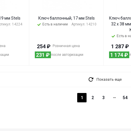
9 мм Stels
Ключ баллонный, 17 мм Stels
Ключ балл
32 х 38 мм
ртикул: 14224
Есть в наличии
Артикул: 14210
Есть в 
254
₽
1 287
₽
ена
Розничная цена
231
₽
1 174
₽
зации
после авторизации
Показать еще
1
2
3
54