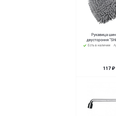
Рукавица ши
двустороння "SHi
Есть в наличии
А
117
₽