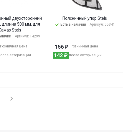
онный двухсторонний
Поясничный упор Stels
, длинна 500 мм, для
Есть в наличии
Артикул: 55341
Камаз Stels
наличии
Артикул: 14299
156
₽
Розничная цена
Розничная цена
142
₽
после авторизации
после авторизации