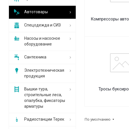
Автотовары
Компрессоры авт
Спецодежда и СИЗ
Насосы и насосное
оборудование
Сантехника
Электротехническая
продукция
Тросы буксир
Вышки-тура,
строительные леса,
опалубка, фиксаторы
арматуры
Радиостанции Терек
По умолчанию