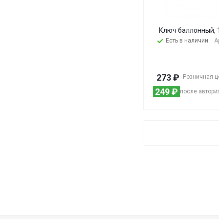
Ключ баллонный, 1
Есть в наличии
А
273
₽
Розничная ц
249
₽
после автори