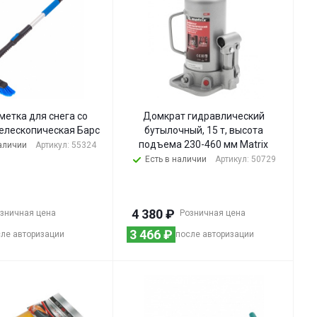
метка для снега со
Домкрат гидравлический
телескопическая Барс
бутылочный, 15 т, высота
подъема 230-460 мм Matrix
наличии
Артикул: 55324
Есть в наличии
Артикул: 50729
4 380
₽
зничная цена
Розничная цена
3 466
₽
ле авторизации
после авторизации