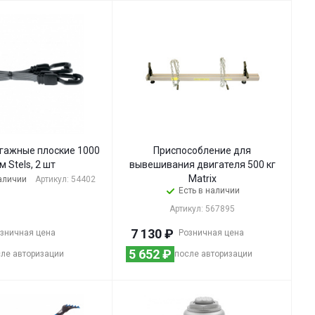
гажные плоские 1000
Приспособление для
м Stels, 2 шт
вывешивания двигателя 500 кг
Matrix
наличии
Артикул: 54402
Есть в наличии
Артикул: 567895
7 130
₽
зничная цена
Розничная цена
5 652
₽
ле авторизации
после авторизации