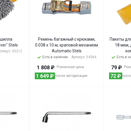
ншилла
Ремень багажный с крюками,
Пакеты для
ver" Stels
0.038 х 10 м, храповой механизм
18 мкм, 
Automatic Stels
ко
ртикул: 55212
Есть в наличии
Артикул: 54366
Есть в 
1 808
₽
79
₽
Розничная цена
Роз
1 649
₽
72
₽
после авторизации
посл