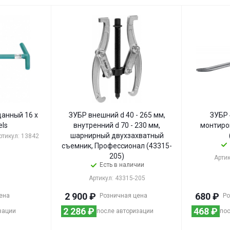
анный 16 х
ЗУБР внешний d 40 - 265 мм,
ЗУБР 
els
внутренний d 70 - 230 мм,
монтиро
шарнирный двухзахватный
ртикул: 13842
съемник, Профессионал (43315-
205)
Артик
Есть в наличии
Артикул: 43315-205
2 900
₽
680
₽
ена
Розничная цена
Ро
2 286
₽
468
₽
зации
после авторизации
пос