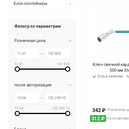
Блок-контейнеры
Фильтр по параметрам
Розничная цена
11.01
152 820
Ключ свечной кард
500 мм St
Есть в наличии
А
после авторизации
10.04
132 299.10
342
₽
Розничная ц
312
₽
после автори