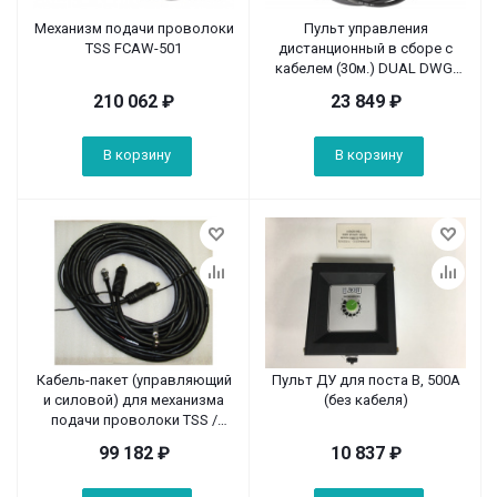
Механизм подачи проволоки
Пульт управления
TSS FCAW-501
дистанционный в сборе с
кабелем (30м.) DUAL DWG-
400--500 / Remote control
210 062
₽
23 849
₽
(30м.)
В корзину
В корзину
Кабель-пакет (управляющий
Пульт ДУ для поста В, 500А
и силовой) для механизма
(без кабеля)
подачи проволоки TSS /
FCAW-501, 30 м. Cable for Wire
99 182
₽
10 837
₽
Feeder, in set