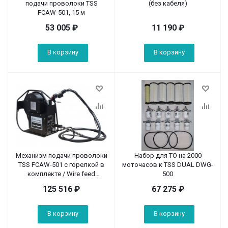
подачи проволоки TSS
(без кабеля)
FCAW-501, 15 м
53 005
₽
11 190
₽
В корзину
В корзину
Механизм подачи проволоки
Набор для ТО на 2000
TSS FCAW-501 с горелкой в
моточасов к TSS DUAL DWG-
комплекте / Wire feed
500
mechanism FCAW-501
125 516
₽
67 275
₽
В корзину
В корзину