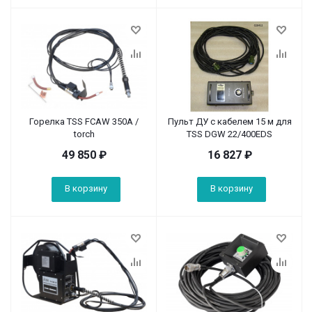
Горелка TSS FCAW 350А /
Пульт ДУ с кабелем 15 м для
torch
TSS DGW 22/400EDS
49 850
₽
16 827
₽
В корзину
В корзину