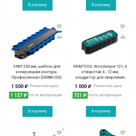
В корзину
В корзину
ЗУБР 250 мм, шаблон для
KRAFTOOL Woodsniper 121, 6
копирования контура,
отверстий 4 - 12 мм,
Профессионал (30088-250)
кондуктор для сверления
под углом 45° и 90° (30073)
1 500
₽
1 000
₽
Розничная цена
Розничная цена
1 127
₽
721
₽
после авторизации
после авторизации
В корзину
В корзину