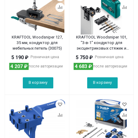
KRAFTOOL Woodsniper 127,
KRAFTOOL Woodsniper 101,
35 мм, кондуктор для
″3-в-1″ кондуктор для
мебельных петель (30075)
эксцентриковых стяжек и
шкантов (30072)
5 190
₽
5 750
₽
Розничная цена
Розничная цена
4 207
₽
4 683
₽
после авторизации
после авторизации
В корзину
В корзину