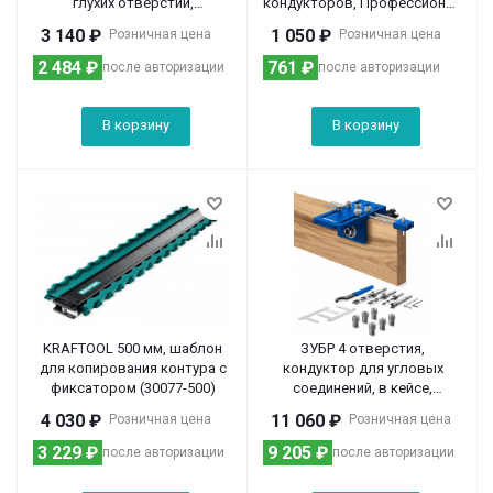
глухих отверстий,
кондукторов, Профессионал
Профессионал (30091)
(30081-D)
3 140
₽
1 050
₽
Розничная цена
Розничная цена
2 484
₽
761
₽
после авторизации
после авторизации
В корзину
В корзину
KRAFTOOL 500 мм, шаблон
ЗУБР 4 отверстия,
для копирования контура с
кондуктор для угловых
фиксатором (30077-500)
соединений, в кейсе,
Профессионал (30085)
4 030
₽
11 060
₽
Розничная цена
Розничная цена
3 229
₽
9 205
₽
после авторизации
после авторизации