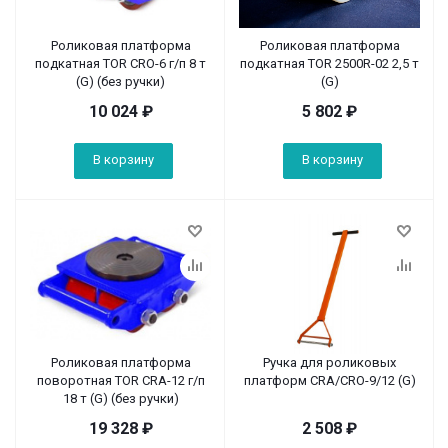
Роликовая платформа
Роликовая платформа
подкатная TOR CRO-6 г/п 8 т
подкатная TOR 2500R-02 2,5 т
(G) (без ручки)
(G)
10 024
₽
5 802
₽
В корзину
В корзину
Роликовая платформа
Ручка для роликовых
поворотная TOR CRA-12 г/п
платформ CRA/CRO-9/12 (G)
18 т (G) (без ручки)
19 328
₽
2 508
₽