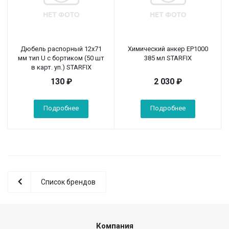
Дюбель распорный 12х71
Химический анкер EP1000
мм тип U с бортиком (50 шт
385 мл STARFIX
в карт. уп.) STARFIX
130
₽
2 030
₽
Подробнее
Подробнее
Список брендов
Компания