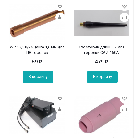
WP-17/18/26 цанга 1,6 мм для
Хвостовик длинный для
TIG горелок
горелки САИ-160А
59
₽
479
₽
В корзину
В корзину