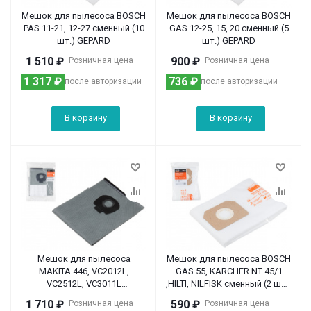
Мешок для пылесоса BOSCH
Мешок для пылесоса BOSCH
PAS 11-21, 12-27 сменный (10
GAS 12-25, 15, 20 сменный (5
шт.) GEPARD
шт.) GEPARD
1 510
₽
900
₽
Розничная цена
Розничная цена
1 317
₽
736
₽
после авторизации
после авторизации
В корзину
В корзину
Мешок для пылесоса
Мешок для пылесоса BOSCH
MAKITA 446, VC2012L,
GAS 55, KARCHER NT 45/1
VC2512L, VC3011L
,HILTI, NILFISK сменный (2 шт.)
многоразовый (зажим)
GEPARD
1 710
₽
590
₽
Розничная цена
Розничная цена
GEPARD