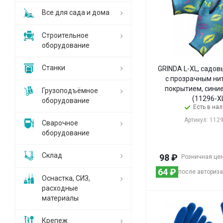
Все для сада и дома
Строительное
оборудование
Станки
GRINDA L-XL, садов
с прозрачным н
покрытием, синие
Грузоподъёмное
(11296-X
оборудование
Есть в на
Артикул: 112
Сварочное
оборудование
Склад
98
₽
Розничная це
64
₽
после авториз
Оснастка, СИЗ,
расходные
материалы
Крепеж