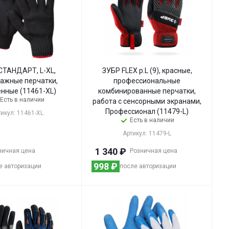
СТАНДАРТ, L-XL,
ЗУБР FLEX р.L (9), красные,
ажные перчатки,
профессиональные
ённые (11461-XL)
комбинированные перчатки,
Есть в наличии
работа с сенсорными экранами,
Профессионал (11479-L)
тикул: 11461-XL
Есть в наличии
Артикул: 11479-L
1 340
₽
ничная цена
Розничная цена
998
₽
е авторизации
после авторизации