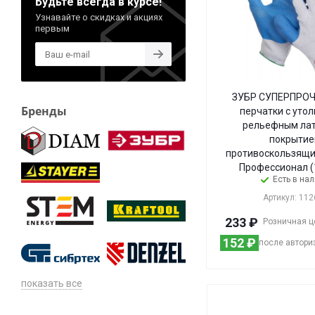
Будьте всегда в курсе!
Узнавайте о скидках и акциях
первым
ЗУБР СУПЕРПРОЧНЫ
Бренды
перчатки с ут
рельефным ла
покрытие
противоскользящие
Профессионал (
Есть в на
Артикул: 112
233
₽
Розничная ц
152
₽
после автори
показать все