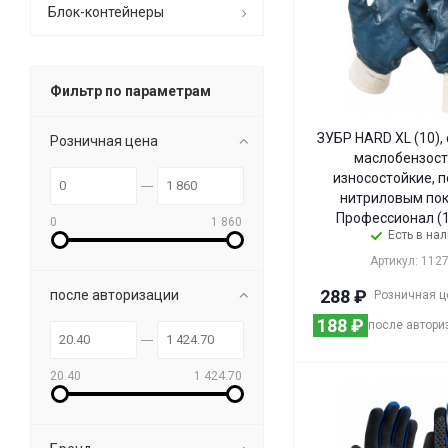
Блок-контейнеры
Фильтр по параметрам
ЗУБР HARD XL (10),
Розничная цена
маслобензост
износостойкие, п
нитриловым по
Профессионал (1
0
1 860
Есть в на
Артикул: 112
288
₽
после авторизации
Розничная ц
188
₽
после автори
20.40
1 424.70