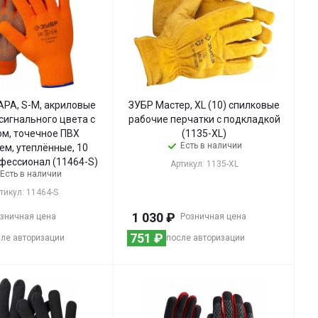
РА, S-M, акриловые
ЗУБР Мастер, XL (10) спилковые
сигнального цвета с
рабочие перчатки с подкладкой
ом, точечное ПВХ
(1135-XL)
Есть в наличии
ем, утеплённые, 10
офессионал (11464-S)
Артикул: 1135-XL
Есть в наличии
тикул: 11464-S
1 030
₽
зничная цена
Розничная цена
751
₽
ле авторизации
после авторизации