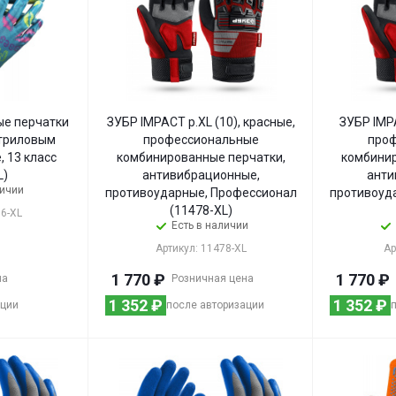
ые перчатки
ЗУБР IMPACT р.XL (10), красные,
ЗУБР IMPA
итриловым
профессиональные
про
, 13 класс
комбинированные перчатки,
комбинир
L)
антивибрационные,
анти
личии
противоударные, Профессионал
противоуд
(11478-XL)
96-XL
Есть в наличии
Артикул: 11478-XL
Ар
1 770
₽
1 770
₽
на
Розничная цена
1 352
₽
1 352
₽
ации
после авторизации