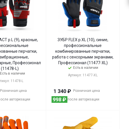
CT р.L (9), красные,
ЗУБР FLEX р.XL (10), синие,
фессиональные
профессиональные
ованные перчатки,
комбинированные перчатки,
вибрационные,
работа с сенсорными экранами,
арные, Профессионал
Профессионал (11477-XL)
Есть в наличии
(11478-L)
Есть в наличии
Артикул: 11477-XL
тикул: 11478-L
1 340
₽
Розничная цена
Розничная цена
998
₽
после авторизации
после авторизации