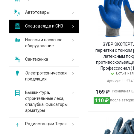
Автотовары
Спецодежда и СИЗ
Насосы и насосное
ЗУБР ЭКСПЕРТ, 
оборудование
перчатки с тонки
латексным пок
Сантехника
противоскользящие
Профессионал (1
Электротехническая
Есть в на
продукция
Артикул: 11274
169
₽
Розничная ц
Вышки-тура,
строительные леса,
110
₽
после автори
опалубка, фиксаторы
арматуры
Радиостанции Терек