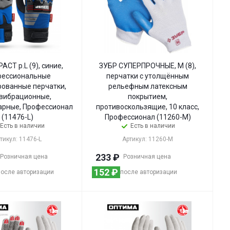
ACT р.L (9), синие,
ЗУБР СУПЕРПРОЧНЫЕ, M (8),
фессиональные
перчатки с утолщённым
ованные перчатки,
рельефным латексным
вибрационные,
покрытием,
арные, Профессионал
противоскользящие, 10 класс,
(11476-L)
Профессионал (11260-M)
Есть в наличии
Есть в наличии
тикул: 11476-L
Артикул: 11260-M
233
₽
Розничная цена
Розничная цена
152
₽
после авторизации
после авторизации