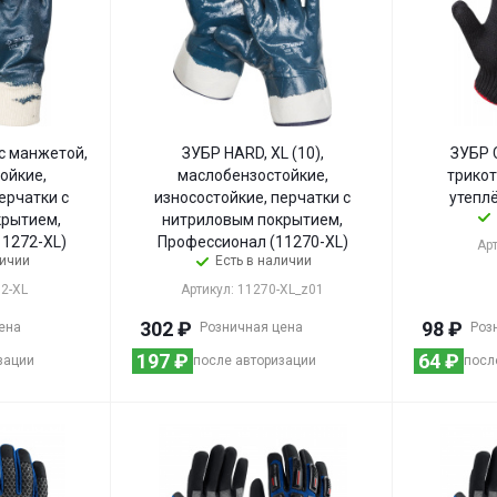
 с манжетой,
ЗУБР HARD, XL (10),
ЗУБР 
ойкие,
маслобензостойкие,
трикот
ерчатки с
износостойкие, перчатки с
утепл
крытием,
нитриловым покрытием,
1272-XL)
Профессионал (11270-XL)
Ар
личии
Есть в наличии
72-XL
Артикул: 11270-XL_z01
302
₽
98
₽
ена
Розничная цена
Роз
197
₽
64
₽
зации
после авторизации
посл