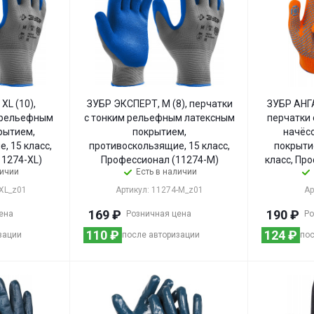
XL (10),
ЗУБР ЭКСПЕРТ, M (8), перчатки
ЗУБР АНГА
м рельефным
с тонким рельефным латексным
перчатки 
рытием,
покрытием,
начёс
, 15 класс,
противоскользящие, 15 класс,
покрыти
1274-XL)
Профессионал (11274-M)
класс, Пр
личии
Есть в наличии
-XL_z01
Артикул: 11274-M_z01
Ар
169
₽
190
₽
ена
Розничная цена
Ро
110
₽
124
₽
зации
после авторизации
пос