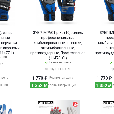
), синие,
ЗУБР IMPACT р.XL (10), синие,
ЗУБР IMP
льные
профессиональные
про
 перчатки,
комбинированные перчатки,
комбинир
и экранами,
антивибрационные,
анти
11477-L)
противоударные, Профессионал
противоуд
личии
(11476-XL)
Есть в наличии
77-L
Артикул: 11476-XL
Ар
1 770
₽
1 770
₽
 цена
Розничная цена
1 352
₽
1 352
₽
зации
после авторизации