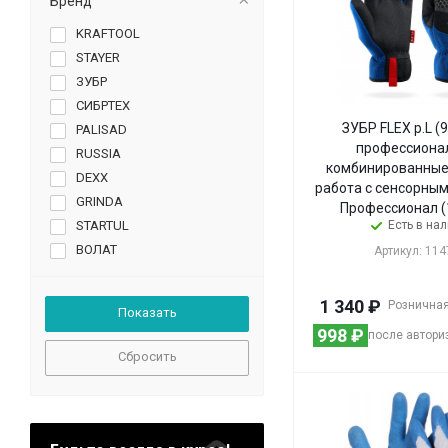
Бренд
KRAFTOOL
STAYER
ЗУБР
СИБРТЕХ
ЗУБР FLEX р.L (9
PALISAD
профессиона
RUSSIA
комбинированные
DEXX
работа с сенсорным
GRINDA
Профессионал (
STARTUL
Есть в на
ВОЛАТ
Артикул: 114
СИБИН
1 340
₽
Розничная
998
₽
после автори
Сбросить