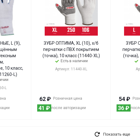
Е, L (9),
ЗУБР ОПТИМА, XL (10), х/б
ЗУБР О
олщённым
перчатки с ПВХ покрытием
перчатк
тексным
(точка), 10 класс (11440-XL)
(точка),
Есть в наличии
м,
, 10 класс,
Артикул: 11440-XL
Ар
11260-L)
личии
60-L
62
₽
54
₽
ена
Розничная цена
Роз
41
₽
36
₽
зации
после авторизации
посл
Показать еще