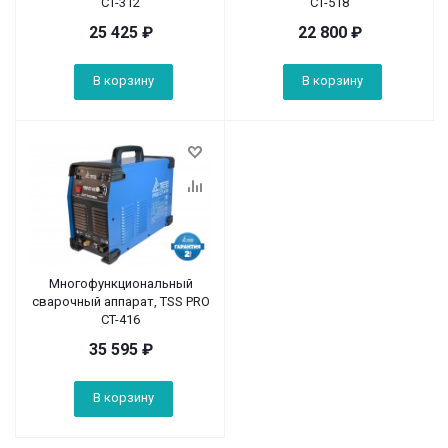
CT-312
CT-518
25 425
₽
22 800
₽
В корзину
В корзину
Многофункциональный
сварочный аппарат, TSS PRO
CT-416
35 595
₽
В корзину