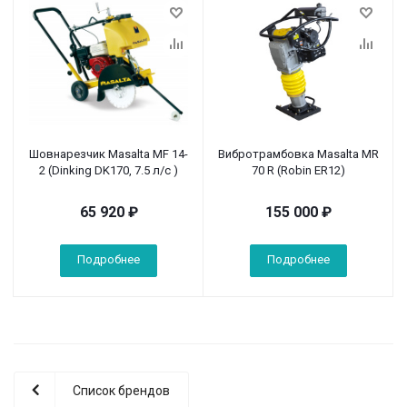
Шовнарезчик Masalta MF 14-
Вибротрамбовка Masalta MR
2 (Dinking DK170, 7.5 л/с )
70 R (Robin ER12)
65 920
₽
155 000
₽
Подробнее
Подробнее
Список брендов