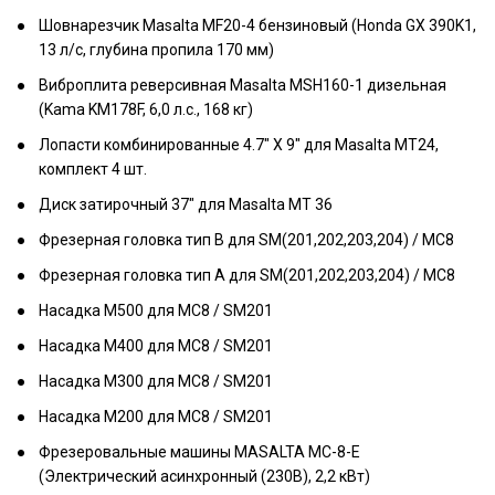
Шовнарезчик Masalta MF20-4 бензиновый (Honda GX 390K1,
13 л/с, глубина пропила 170 мм)
Виброплита реверсивная Masalta MSH160-1 дизельная
(Kama KM178F, 6,0 л.с., 168 кг)
Лопасти комбинированные 4.7" X 9" для Masalta MT24,
комплект 4 шт.
Диск затирочный 37" для Masalta МТ 36
Фрезерная головка тип В для SM(201,202,203,204) / MC8
Фрезерная головка тип А для SM(201,202,203,204) / MC8
Насадка М500 для МС8 / SM201
Насадка М400 для МС8 / SM201
Насадка М300 для МС8 / SM201
Насадка М200 для МС8 / SM201
Фрезеровальные машины MASALTA MC-8-E
(Электрический асинхронный (230В), 2,2 кВт)